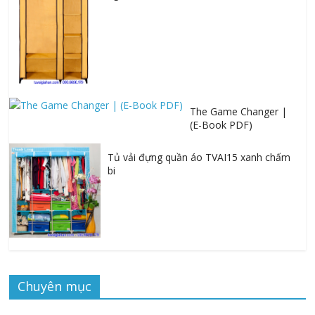
The Game Changer |
(E-Book PDF)
Tủ vải đựng quần áo TVAI15 xanh chấm
bi
Chuyên mục