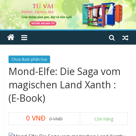
Chưa được phân loại
Mond-Elfe: Die Saga vom
magischen Land Xanth :
(E-Book)
0 VNĐ
0 VNĐ
Còn hàng