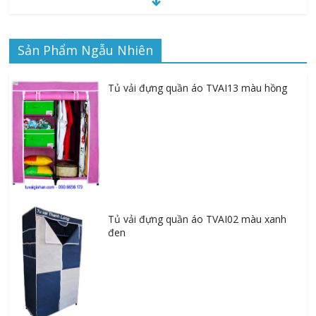
Sản Phẩm Ngẫu Nhiên
Alphonse Mucha: The Spirit of Art Nouveau | Read Online
Free
Tủ vải đựng quần áo TVAI13 màu hồng
Tủ vải đựng quần áo TVAI02 màu xanh
đen