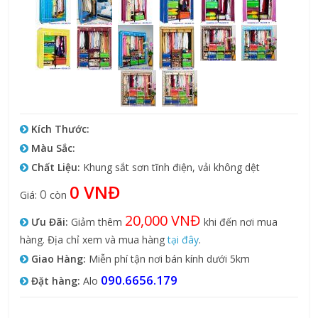
Kích Thước:
Màu Sắc:
Chất Liệu:
Khung sắt sơn tĩnh điện, vải không dệt
0 VNĐ
0
Giá:
còn
20,000 VNĐ
Ưu Đãi:
Giảm thêm
khi đến nơi mua
hàng. Địa chỉ xem và mua hàng
tại đây
.
Giao Hàng:
Miễn phí tận nơi bán kính dưới 5km
090.6656.179
Đặt hàng:
Alo