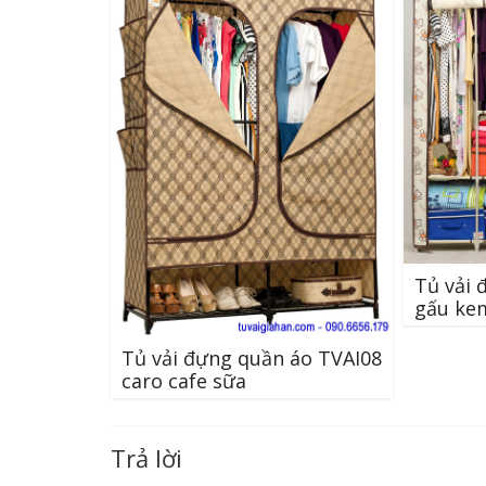
Tủ vải 
gấu ke
Tủ vải đựng quần áo TVAI08
caro cafe sữa
Trả lời