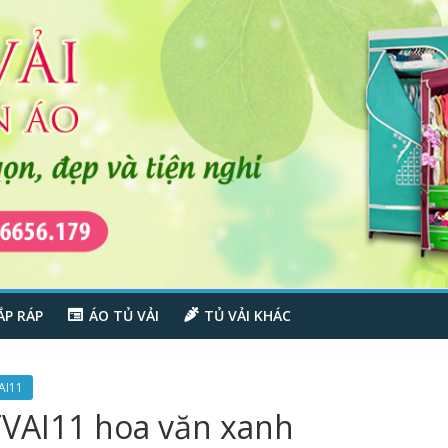
ẮP RÁP
ÁO TỦ VẢI
TỦ VẢI KHÁC
AI11
TVAI11 hoa văn xanh