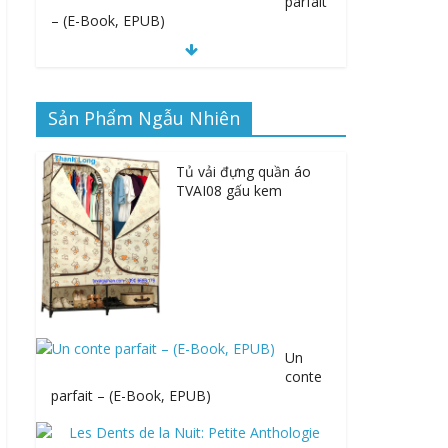
parfait
– (E-Book, EPUB)
Sản Phẩm Ngẫu Nhiên
Sex massage gdansk callgirls bergen & thai
massasje haugesund sexklubb i oslo
Tủ vải đựng quần áo
TVAI08 gấu kem
Alphonse Mucha: The Spirit of Art Nouveau
| Read Online Free
Un
conte
parfait – (E-Book, EPUB)