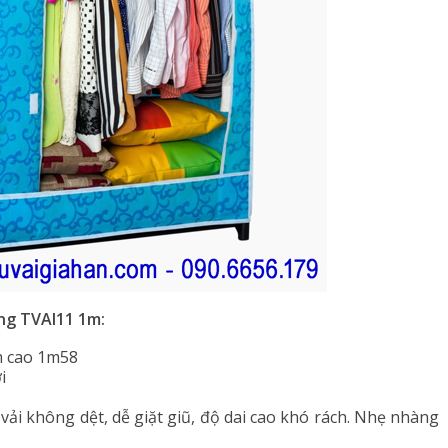
ong TVAI11 1m:
m cao 1m58
i
 vải không dệt, dễ giặt giũ, độ dai cao khó rách. Nhẹ nhàng