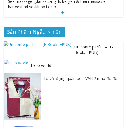
Sex massage gdansk callgirls bergen & thai massasje
haugesund sexklubb i oslo
Sản Phẩm Ngẫu Nhiên
Alphonse Mucha: The Spirit of Art Nouveau | Read Online
Free
Un conte parfait – (E-
Book, EPUB)
hello world
Tủ vải đựng quần áo TVAI02 màu đỏ đô