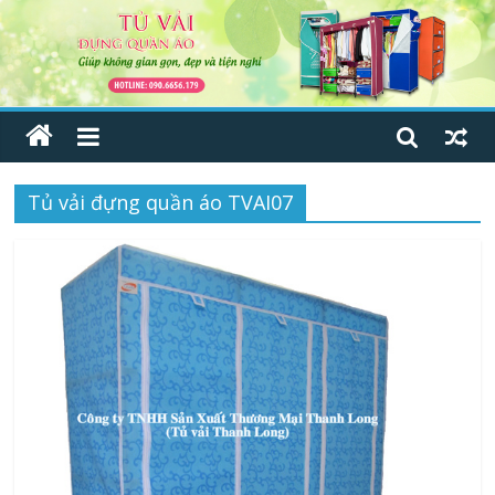
Tủ vải đựng quần áo TVAI07