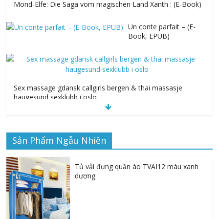
Mond-Elfe: Die Saga vom magischen Land Xanth : (E-Book)
Un conte parfait – (E-
Book, EPUB)
Sex massage gdansk callgirls bergen & thai massasje
haugesund sexklubb i oslo
Sản Phẩm Ngẫu Nhiên
Alphonse Mucha: The Spirit of Art Nouveau | Read Online
Free
Tủ vải đựng quần áo TVAI12 màu xanh
dương